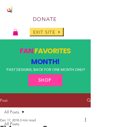
DONATE
EXIT SITE
FAN
FAVORITES
MONTH!
PAST DESIGNS, BACK FOR ONE MONTH ONLY!
SHOP
Post
All Posts
Dec 17, 2018
3 min read
All Posts